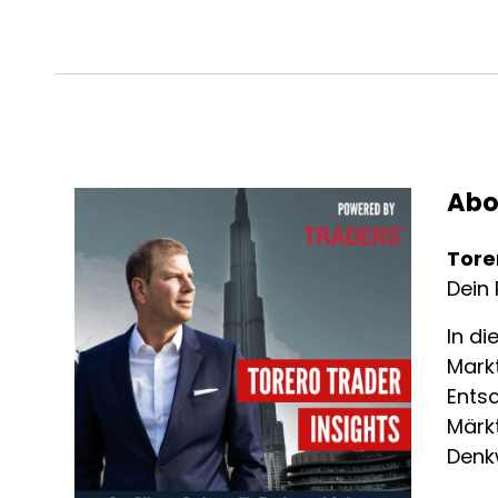
Abo
Tore
Dein 
In di
Markt
Ents
Märkt
Denk