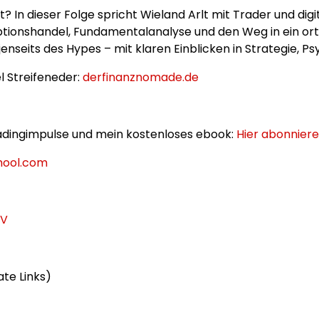
it? In dieser Folge spricht Wieland Arlt mit Trader und 
Optionshandel, Fundamentalanalyse und den Weg in ein or
nseits des Hypes – mit klaren Einblicken in Strategie, Psyc
l Streifeneder:
derfinanznomade.de
adingimpulse und mein kostenloses ebook:
Hier abonnier
hool.com
TV
ate Links)