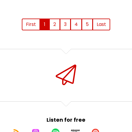
First
1
2
3
4
5
Last
Listen for free