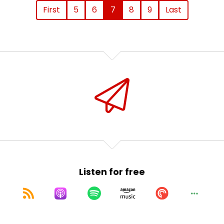
First
5
6
7
8
9
Last
Listen for free