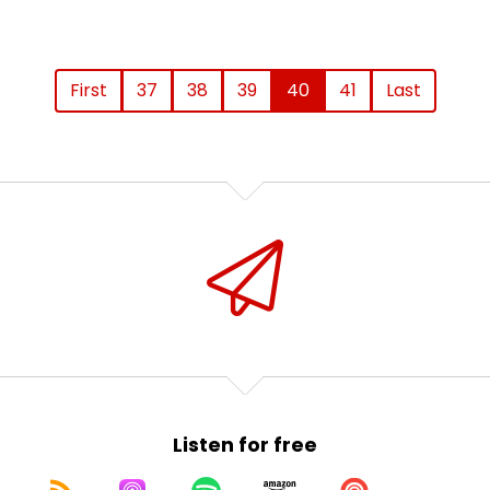
First
37
38
39
40
41
Last
Listen for free